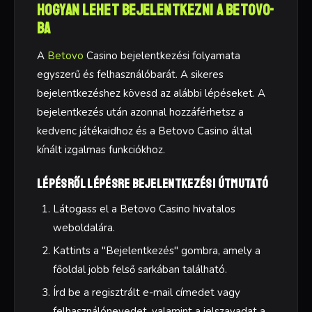
Hogyan lehet bejelentkezni a Betovo-
ba
A
Betovo
Casino bejelentkezési folyamata
egyszerű és felhasználóbarát. A sikeres
bejelentkezéshez kövesd az alábbi lépéseket. A
bejelentkezés után azonnal hozzáférhetsz a
kedvenc játékaidhoz és a Betovo Casino által
kínált izgalmas funkciókhoz.
Lépésről lépésre bejelentkezési útmutató
Látogass el a Betovo Casino hivatalos
weboldalára.
Kattints a "Bejelentkezés" gombra, amely a
főoldal jobb felső sarkában található.
Írd be a regisztrált e-mail címedet vagy
felhasználónevedet, valamint a jelszavadat a