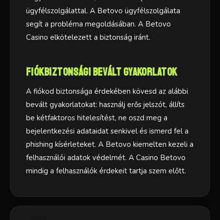
ügyfélszolgálattal. A Betovo ügyfélszolgálata
segít a probléma megoldásában. A Betovo
Casino elkötelezett a biztonság iránt.
Fiókbiztonsági bevált gyakorlatok
A fiókod biztonsága érdekében kövesd az alábbi
bevált gyakorlatokat: használj erős jelszót, állíts
be kétfaktoros hitelesítést, ne oszd meg a
bejelentkezési adataidat senkivel és ismerd fel a
phishing kísérleteket. A Betovo kiemelten kezeli a
felhasználói adatok védelmét. A Casino Betovo
mindig a felhasználók érdekeit tartja szem előtt.