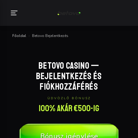
Főoldal
›
Betovo Bejelentkezés
Betovo Casino —
Bejelentkezés és
Fiókhozzáférés
ÜDVÖZLŐ BÓNUSZ
100% akár €500-ig
Bónusz igénylése